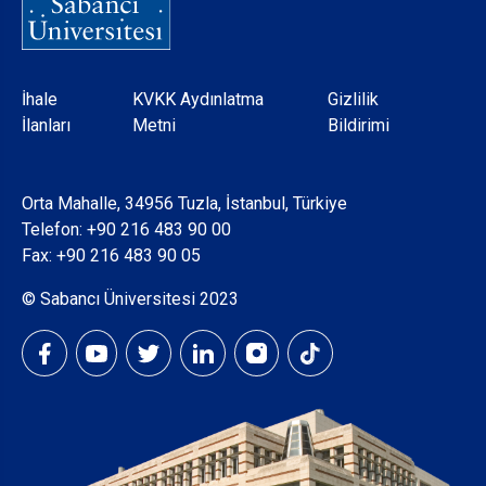
Dipnot
İhale
KVKK Aydınlatma
Gizlilik
İlanları
Metni
Bildirimi
Orta Mahalle, 34956 Tuzla, İstanbul, Türkiye
Telefon:
+90 216 483 90 00
Fax: +90 216 483 90 05
© Sabancı Üniversitesi 2023