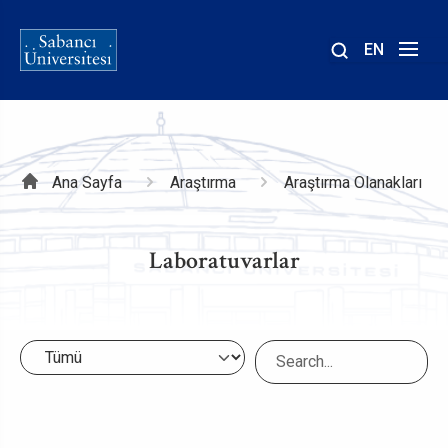
EN
Site
içinde
ara
Sayfa
Ana Sayfa
Araştırma
Araştırma Olanakları
yolu
Laboratuvarlar