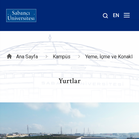
EN
Site
içinde
ara
Sayfa
Ana Sayfa
Kampüs
Yeme, İçme ve Konakla
yolu
Yurtlar