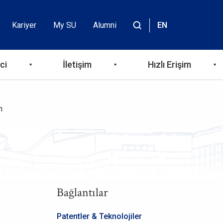
Kariyer
My SU
Alumni
EN
Header
Site
içinde
Top
ara
ci
İletişim
Hızlı Erişim
Menu
n
Bağlantılar
Patentler & Teknolojiler