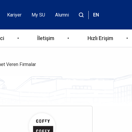
Kariyer
My SU
Alumni
EN
Header
Site
içinde
Top
ara
ci
İletişim
Hızlı Erişim
Menu
et Veren Firmalar