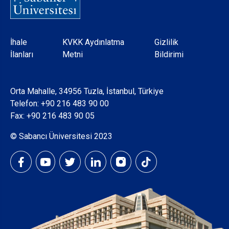
Dipnot
İhale
KVKK Aydınlatma
Gizlilik
İlanları
Metni
Bildirimi
Orta Mahalle, 34956 Tuzla, İstanbul, Türkiye
Telefon:
+90 216 483 90 00
Fax: +90 216 483 90 05
© Sabancı Üniversitesi 2023