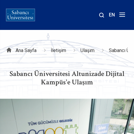
EN
Site
içinde
ara
Sayfa
Ana Sayfa
İletişim
Ulaşım
Sabancı Üni
yolu
Sabancı Üniversitesi Altunizade Dijital
Kampüs'e Ulaşım