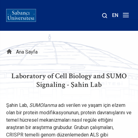
EN
Site
içinde
ara
Sayfa
Ana Sayfa
yolu
Laboratory of Cell Biology and SUMO
Signaling - Şahin Lab
Şahin Lab,
SUMOlanma
adı verilen ve yaşam için elzem
olan bir protein modifikasyonunun, protein davranışlarını ve
temel hücresel mekanizmaları nasıl regüle ettiğini
araştıran bir araştırma grubudur. Grubun çalışmaları,
CRISPR temelli genom düzenlemeden ALS gibi