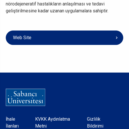
nörodejeneratif hastalıkların anlaşılması ve tedavi
geliştirilmesine kadar uzanan uygulamalara sahiptir.
Web Site
Dipnot
İhale
KVKK Aydınlatma
Gizlilik
İlanları
Metni
Bildirimi