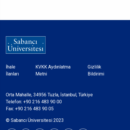
Dipnot
İhale
KVKK Aydınlatma
Gizlilik
İlanları
Metni
Bildirimi
Orta Mahalle, 34956 Tuzla, İstanbul, Türkiye
Telefon:
+90 216 483 90 00
Fax: +90 216 483 90 05
© Sabancı Üniversitesi 2023