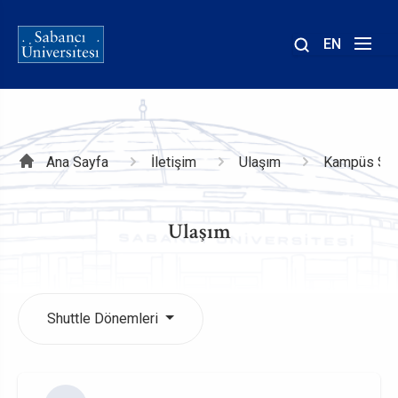
EN
Site
içinde
ara
Sayfa
Ana Sayfa
İletişim
Ulaşım
Kampüs Shut
yolu
Ulaşım
Shuttle Dönemleri