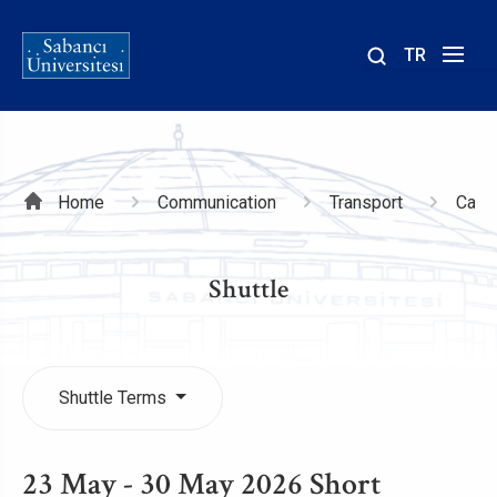
TR
Site
içinde
ara
Breadcrumb
Home
Communication
Transport
Camp
Shuttle
Shuttle Terms
23 May - 30 May 2026 Short