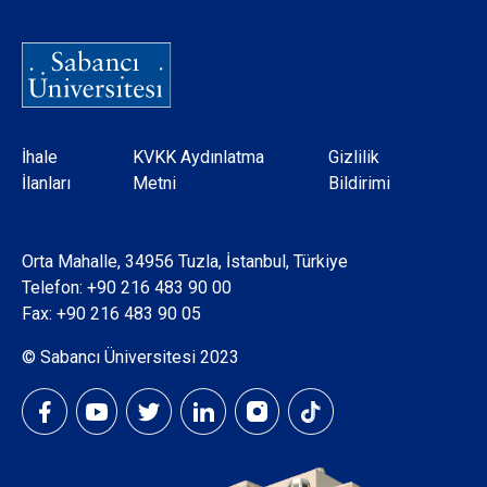
Dipnot
İhale
KVKK Aydınlatma
Gizlilik
İlanları
Metni
Bildirimi
Orta Mahalle, 34956 Tuzla, İstanbul, Türkiye
Telefon:
+90 216 483 90 00
Fax: +90 216 483 90 05
© Sabancı Üniversitesi 2023