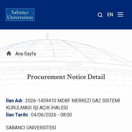
EN
Site
içinde
ara
Sayfa
Ana Sayfa
yolu
Procurement Notice Detail
İlan Adı
: 2026-1459410 MDBF MERKEZİ GAZ SİSTEMİ
KURULMASI İŞİ AÇIK İHALESİ
İlan Tarihi
: 04/06/2026 - 08:00
SABANCI ÜNİVERSİTESİ