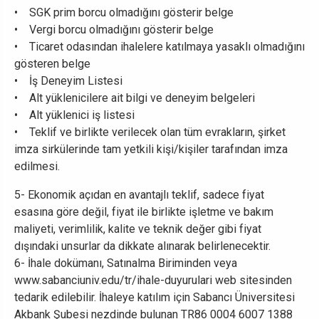
• SGK prim borcu olmadığını gösterir belge
• Vergi borcu olmadığını gösterir belge
• Ticaret odasından ihalelere katılmaya yasaklı olmadığını
gösteren belge
• İş Deneyim Listesi
• Alt yüklenicilere ait bilgi ve deneyim belgeleri
• Alt yüklenici iş listesi
• Teklif ve birlikte verilecek olan tüm evrakların, şirket
imza sirkülerinde tam yetkili kişi/kişiler tarafından imza
edilmesi.
5- Ekonomik açıdan en avantajlı teklif, sadece fiyat
esasına göre değil, fiyat ile birlikte işletme ve bakım
maliyeti, verimlilik, kalite ve teknik değer gibi fiyat
dışındaki unsurlar da dikkate alınarak belirlenecektir.
6- İhale dokümanı, Satınalma Biriminden veya
www.sabanciuniv.edu/tr/ihale-duyurulari web sitesinden
tedarik edilebilir. İhaleye katılım için Sabancı Üniversitesi
Akbank Şubesi nezdinde bulunan TR86 0004 6007 1388