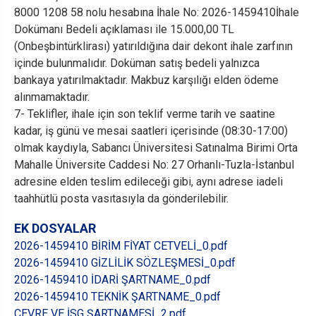
8000 1208 58 nolu hesabına İhale No: 2026-1459410İhale
Dokümanı Bedeli açıklaması ile 15.000,00 TL
(Onbeşbintürklirası) yatırıldığına dair dekont ihale zarfının
içinde bulunmalıdır. Doküman satış bedeli yalnızca
bankaya yatırılmaktadır. Makbuz karşılığı elden ödeme
alınmamaktadır.
7- Teklifler, ihale için son teklif verme tarih ve saatine
kadar, iş günü ve mesai saatleri içerisinde (08:30-17:00)
olmak kaydıyla, Sabancı Üniversitesi Satınalma Birimi Orta
Mahalle Üniversite Caddesi No: 27 Orhanlı-Tuzla-İstanbul
adresine elden teslim edileceği gibi, aynı adrese iadeli
taahhütlü posta vasıtasıyla da gönderilebilir.
EK DOSYALAR
2026-1459410 BİRİM FİYAT CETVELİ_0.pdf
2026-1459410 GİZLİLİK SÖZLEŞMESİ_0.pdf
2026-1459410 İDARİ ŞARTNAME_0.pdf
2026-1459410 TEKNİK ŞARTNAME_0.pdf
ÇEVRE VE İSG ŞARTNAMESİ_2.pdf