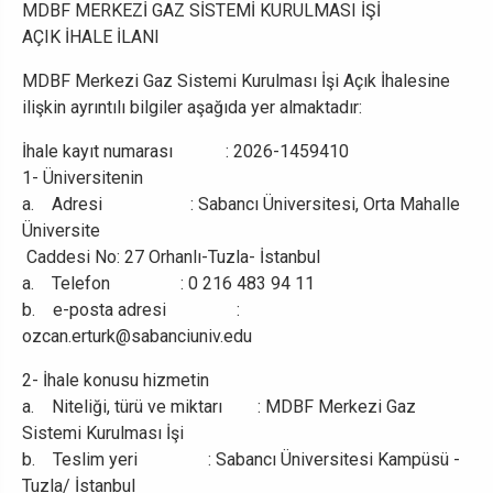
MDBF MERKEZİ GAZ SİSTEMİ KURULMASI İŞİ
AÇIK İHALE İLANI
MDBF Merkezi Gaz Sistemi Kurulması İşi Açık İhalesine
ilişkin ayrıntılı bilgiler aşağıda yer almaktadır:
İhale kayıt numarası : 2026-1459410
1- Üniversitenin
a. Adresi : Sabancı Üniversitesi, Orta Mahalle
Üniversite
Caddesi No: 27 Orhanlı-Tuzla- İstanbul
a. Telefon : 0 216 483 94 11
b. e-posta adresi :
ozcan.erturk@sabanciuniv.edu
2- İhale konusu hizmetin
a. Niteliği, türü ve miktarı : MDBF Merkezi Gaz
Sistemi Kurulması İşi
b. Teslim yeri : Sabancı Üniversitesi Kampüsü -
Tuzla/ İstanbul