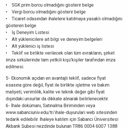
• SGK prim borcu olmadığını gösterir belge
• Vergi borcu olmadığını gösterir belge
• Ticaret odasından ihalelere katılmaya yasaklı olmadığını
gösteren belge
• İş Deneyim Listesi
• Alt yüklenicilere ait bilgi ve deneyim belgeleri
• Alt yüklenici iş listesi
• Teklif ve birlikte verilecek olan tüm evrakların, şirket
imza sirkülerinde tam yetkili kişi/kişiler tarafından imza
edilmesi.
5- Ekonomik açıdan en avantajlı teklif, sadece fiyat
esasına göre değil, fiyat ile birlikte işletme ve bakım
maliyeti, verimlilik, kalite ve teknik değer gibi fiyat
dışındaki unsurlar da dikkate alınarak belirlenecektir.
6- İhale dokümanı, Satınalma Biriminden veya
www.sabanciuniv.edu/tr/ihale-duyurulari web sitesinden
tedarik edilebilir. İhaleye katılım için Sabancı Üniversitesi
Akbank Şubesi nezdinde bulunan TR86 0004 6007 1388