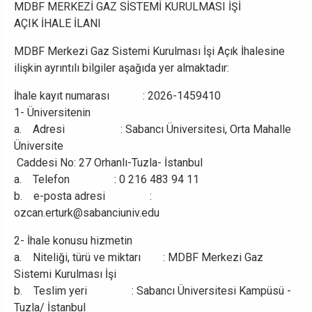
MDBF MERKEZİ GAZ SİSTEMİ KURULMASI İŞİ
AÇIK İHALE İLANI
MDBF Merkezi Gaz Sistemi Kurulması İşi Açık İhalesine
ilişkin ayrıntılı bilgiler aşağıda yer almaktadır:
İhale kayıt numarası : 2026-1459410
1- Üniversitenin
a. Adresi : Sabancı Üniversitesi, Orta Mahalle
Üniversite
Caddesi No: 27 Orhanlı-Tuzla- İstanbul
a. Telefon : 0 216 483 94 11
b. e-posta adresi :
ozcan.erturk@sabanciuniv.edu
2- İhale konusu hizmetin
a. Niteliği, türü ve miktarı : MDBF Merkezi Gaz
Sistemi Kurulması İşi
b. Teslim yeri : Sabancı Üniversitesi Kampüsü -
Tuzla/ İstanbul