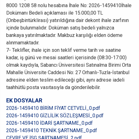
8000 1208 58 nolu hesabına İhale No: 2026-1459410İhale
Dokümanı Bedeli açıklaması ile 15.000,00 TL
(Onbeşbintürklirası) yatırıldığına dair dekont ihale zarfının
içinde bulunmalıdır. Doküman satış bedeli yalnızca
bankaya yatırılmaktadır. Makbuz karşılığı elden ödeme
alınmamaktadır.
7- Teklifler, ihale için son teklif verme tarih ve saatine
kadar, iş günü ve mesai saatleri içerisinde (08:30-17:00)
olmak kaydıyla, Sabancı Üniversitesi Satınalma Birimi Orta
Mahalle Üniversite Caddesi No: 27 Orhanlı-Tuzla-İstanbul
adresine elden teslim edileceği gibi, aynı adrese iadeli
taahhütlü posta vasıtasıyla da gönderilebilir.
EK DOSYALAR
2026-1459410 BİRİM FİYAT CETVELİ_0.pdf
2026-1459410 GİZLİLİK SÖZLEŞMESİ_0.pdf
2026-1459410 İDARİ ŞARTNAME_0.pdf
2026-1459410 TEKNİK ŞARTNAME_0.pdf
ÇEVRE VE İSG ŞARTNAMESİ_2.pdf