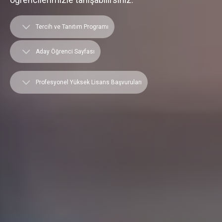
Tercih ve Tanıtım Programı
Aday Öğrenci Sayfası
Profesyonel Yüksek Lisans Başvuruları