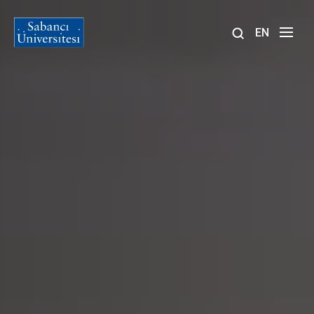
EN
Site
içinde
ara