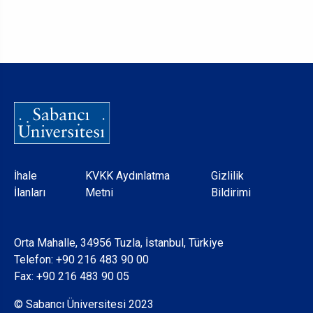
Dipnot
İhale
KVKK Aydınlatma
Gizlilik
İlanları
Metni
Bildirimi
Orta Mahalle, 34956 Tuzla, İstanbul, Türkiye
Telefon:
+90 216 483 90 00
Fax: +90 216 483 90 05
© Sabancı Üniversitesi 2023