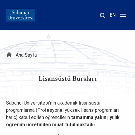
EN
Site
içinde
ara
Sayfa
Ana Sayfa
yolu
Lisansüstü Bursları
Sabancı Üniversitesi’nin akademik lisansüstü
programlarına (Profesyonel yüksek lisans programları
hariç) kabul edilen öğrencilerin
tamamına yakını
,
yıllık
öğrenim ücretinden muaf tutulmaktadır.