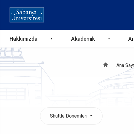
Ana
Hakkımızda
Akademik
Ar
gezinti
Sayf
Ana Say
menüsü
yolu
Shuttle Dönemleri