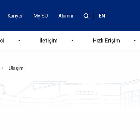
Kariyer
My SU
Alumni
EN
Header
Site
içinde
Top
ara
ci
İletişim
Hızlı Erişim
Menu
Ulaşım