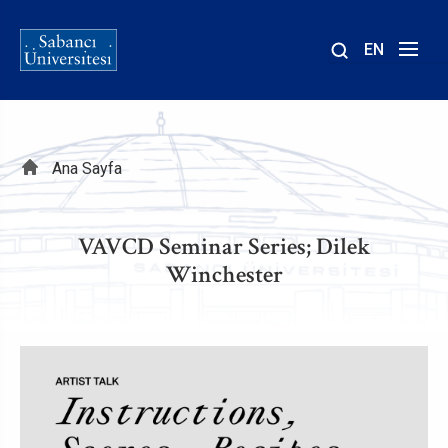
EN
Site
içinde
ara
Sayfa
Ana Sayfa
yolu
VAVCD Seminar Series; Dilek
Winchester