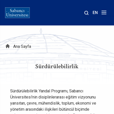
EN
Site
içinde
ara
Sayfa
Ana Sayfa
yolu
Sürdürülebilirlik
Sürdürülebilirlik Yandal Programı, Sabancı
Üniversitesi’nin disiplinlerarası eğitim vizyonunu
yansıtan, çevre, mühendislik, toplum, ekonomi ve
yönetim arasındaki ilişkileri bütüncül biçimde