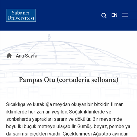
EN
Site
içinde
ara
Sayfa
Ana Sayfa
yolu
Pampas Otu (cortaderia selloana)
Sıcaklığa ve kuraklığa meydan okuyan bir bitkidir. Ilıman
iklimlerde her zaman yeşildir. Soğuk iklimlerde ve
sonbaharda yaprakları sararır ve dökülür. Bir mevsimde
boyu iki buçuk metreye ulaşabilir. Gümüş, beyaz, pembe ya
da sarımsı çiçekleri vardır. Çiçeklenmesi Ağustos ayından