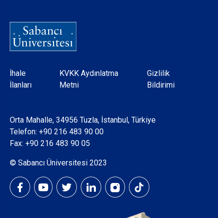
Dipnot
İhale
KVKK Aydınlatma
Gizlilik
İlanları
Metni
Bildirimi
Orta Mahalle, 34956 Tuzla, İstanbul, Türkiye
Telefon:
+90 216 483 90 00
Fax: +90 216 483 90 05
© Sabancı Üniversitesi 2023