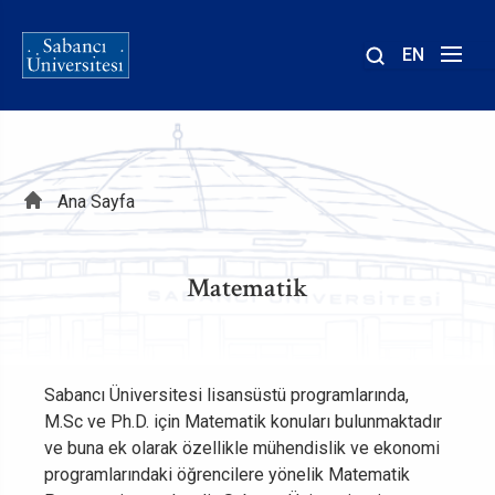
EN
Site
içinde
ara
Sayfa
Ana Sayfa
yolu
Matematik
Sabancı Üniversitesi lisansüstü programlarında,
M.Sc ve Ph.D. için Matematik konuları bulunmaktadır
ve buna ek olarak özellikle mühendislik ve ekonomi
programlarındaki öğrencilere yönelik Matematik