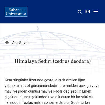
EN
Site
içinde
ara
Sayfa
Ana Sayfa
yolu
Himalaya Sediri (cedrus deodara)
Kısa sürgünler üzerinde çevrel olarak dizilen iğne
yaprakları rozet görünümündedir. İbre renkleri açık gri veya
mavi yeşilden gümüşi maviye kadar değişebilir. Erkek
çiçekleri silindir şeklindedir ve dik duran bir kozalakçık
halindedir. Tozlaşmaları sonbaharda olur. Sedir türleri