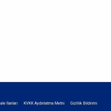
Dipnot
hale İlanları
KVKK Aydınlatma Metni
Gizlilik Bildirimi