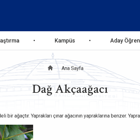
aştırma
Kampüs
Aday Öğren
Sayfa
Ana Sayfa
Dağ Akçaağacı
yolu
 bir ağaçtır. Yaprakları çınar ağacının yapraklarına benzer. Yaprak