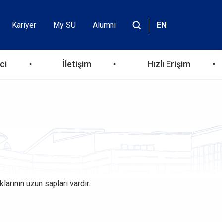
Kariyer
My SU
Alumni
EN
Header
Site
içinde
Top
ara
ci
İletişim
Hızlı Erişim
Menu
larının uzun sapları vardır.