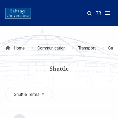
TR
Site
içinde
ara
Breadcrumb
Home
Communication
Transport
Camp
Shuttle
Shuttle Terms