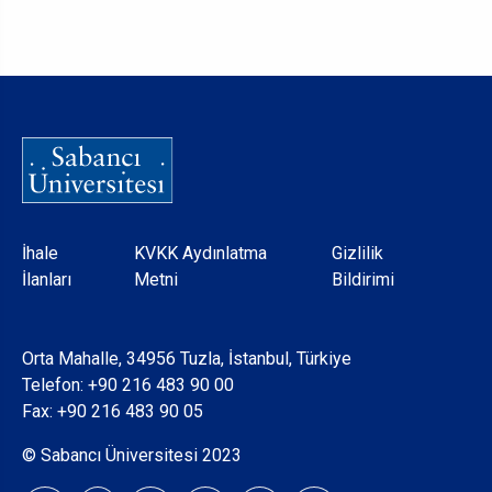
Dipnot
İhale
KVKK Aydınlatma
Gizlilik
İlanları
Metni
Bildirimi
Orta Mahalle, 34956 Tuzla, İstanbul, Türkiye
Telefon:
+90 216 483 90 00
Fax: +90 216 483 90 05
© Sabancı Üniversitesi 2023