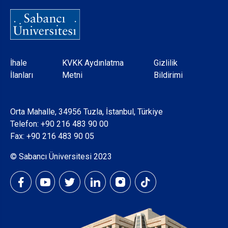
Dipnot
İhale
KVKK Aydınlatma
Gizlilik
İlanları
Metni
Bildirimi
Orta Mahalle, 34956 Tuzla, İstanbul, Türkiye
Telefon:
+90 216 483 90 00
Fax: +90 216 483 90 05
© Sabancı Üniversitesi 2023