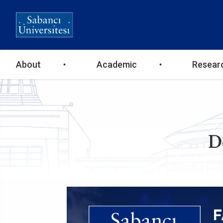
Ana
About
Academic
Resear
gezinti
menüsü
D