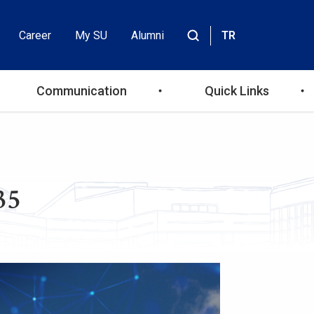
Career
My SU
Alumni
TR
Header
Site
içinde
Top
ara
Communication
Quick Links
Menu
35